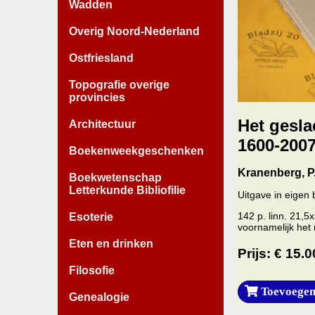
Wadden
Overig Noord-Nederland
Ostfriesland
Topografie overige
provincies
Het gesla
Architectuur
1600-2007
Boekenweekgeschenken
Kranenberg, P
Boekwetenschap
Letterkunde Bibliofilie
Uitgave in eigen
142 p. linn. 21,
Esoterie
voornamelijk het 
Eten en drinken
Prijs: € 15.0
Filosofie
Toevoegen
Genealogie