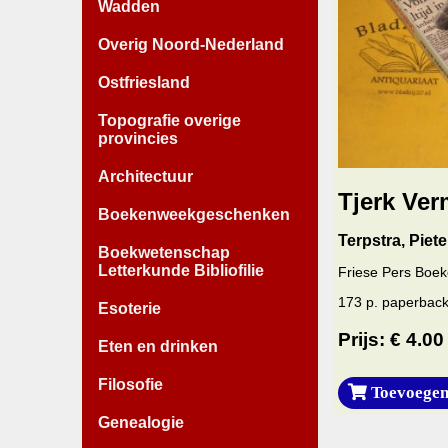
Wadden
Overig Noord-Nederland
Ostfriesland
Topografie overige
provincies
Architectuur
Tjerk Ver
Boekenweekgeschenken
Terpstra, Piete
Boekwetenschap
Letterkunde Bibliofilie
Friese Pers Boek
173 p. paperback
Esoterie
Prijs: € 4.00
Eten en drinken
Filosofie
Toevoegen
Genealogie