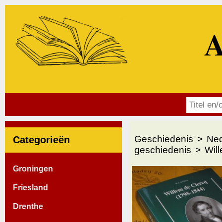
A
Geschiedenis
Ned
Categorieën
geschiedenis
Wil
Groningen
Friesland
Drenthe