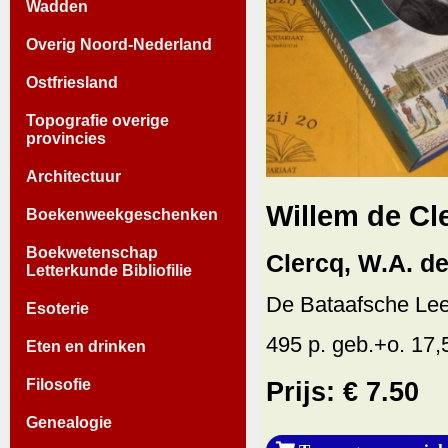
Wadden
Overig Noord-Nederland
Ostfriesland
Topografie overige
provincies
Architectuur
Willem de Cl
Boekenweekgeschenken
Boekwetenschap
Clercq, W.A. de
Letterkunde Bibliofilie
De Bataafsche Le
Esoterie
495 p. geb.+o. 17,
Eten en drinken
Filosofie
Prijs: € 7.50
Genealogie