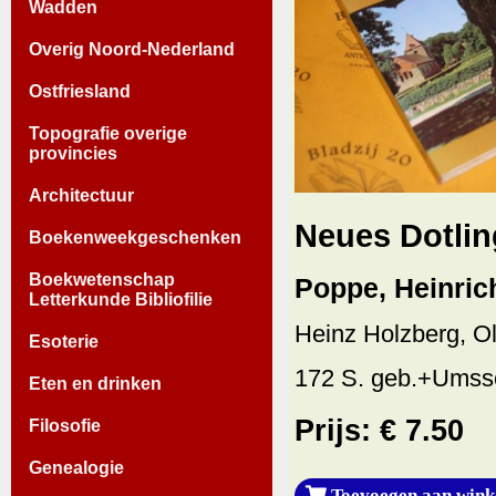
Wadden
Overig Noord-Nederland
Ostfriesland
Topografie overige
provincies
Architectuur
Neues Dotlin
Boekenweekgeschenken
Boekwetenschap
Poppe, Heinric
Letterkunde Bibliofilie
Heinz Holzberg, O
Esoterie
172 S. geb.+Umssc
Eten en drinken
Prijs: € 7.50
Filosofie
Genealogie
Toevoegen aan wink