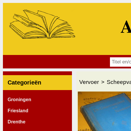
A
Vervoer
Scheepva
Categorieën
Groningen
Friesland
Drenthe