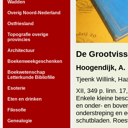
Wadden
Overig Noord-Nederland
Ostfriesland
Topografie overige
provincies
Architectuur
De Grootviss
Boekenweekgeschenken
Hoogendijk, A.
Boekwetenschap
Letterkunde Bibliofilie
Tjeenk Willink, Ha
Esoterie
XII, 349 p. linn. 1
Enkele kleine bes
Eten en drinken
en onder- en boven
Filosofie
onderstreping en e
schutbladen. Roest
Genealogie