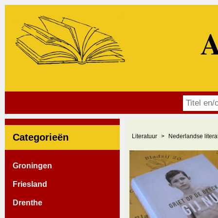
A
Categorieën
Literatuur
Nederlandse litera
Groningen
Friesland
Drenthe