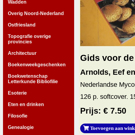
Wadden
Overig Noord-Nederland
Ostfriesland
Topografie overige
provincies
Architectuur
Gids voor de
Boekenweekgeschenken
Arnolds, Eef e
Boekwetenschap
Letterkunde Bibliofilie
Nederlandse Mycol
Esoterie
126 p. softcover. 
Eten en drinken
Prijs: € 7.50
Filosofie
Genealogie
Toevoegen aan wink