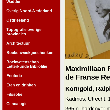
Wadden
Overig Noord-Nederland
Ostfriesland
Topografie overige
provincies
Architectuur
Boekenweekgeschenken
Boekwetenschap
Letterkunde Bibliofilie
Maximiliaan 
de Franse Re
Esoterie
Eten en drinken
Korngold, Ralp
Filosofie
Kadmos, Utrecht, 
Genealogie
365 p. hardcover m