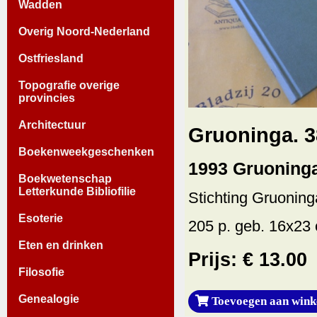
Wadden
Overig Noord-Nederland
Ostfriesland
Topografie overige
provincies
Architectuur
Gruoninga. 3
Boekenweekgeschenken
1993 Gruoning
Boekwetenschap
Letterkunde Bibliofilie
Stichting Gruoninga
Esoterie
205 p. geb. 16x23 
Eten en drinken
Prijs: € 13.00
Filosofie
Genealogie
Toevoegen aan wink