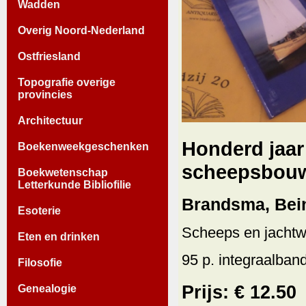
Wadden
Overig Noord-Nederland
Ostfriesland
Topografie overige
provincies
Architectuur
Honderd jaa
Boekenweekgeschenken
scheepsbouwe
Boekwetenschap
Letterkunde Bibliofilie
Brandsma, Bei
Esoterie
Scheeps en jachtw
Eten en drinken
95 p. integraalband
Filosofie
Prijs: € 12.50
Genealogie