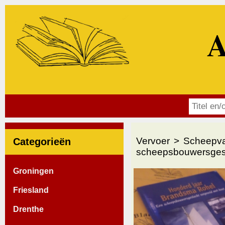
A
Vervoer
Scheepva
Categorieën
scheepsbouwersgesl
Groningen
Friesland
Drenthe