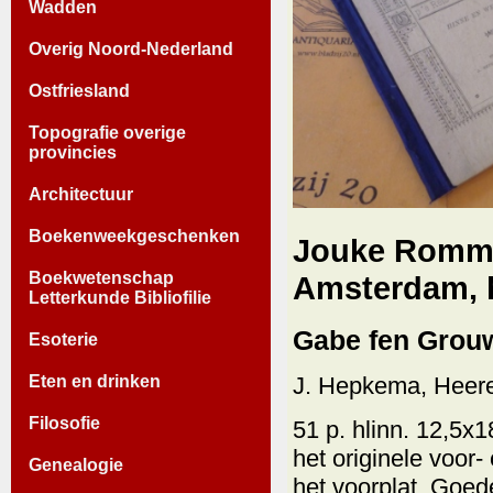
Wadden
Overig Noord-Nederland
Ostfriesland
Topografie overige
provincies
Architectuur
Boekenweekgeschenken
Jouke Rommer
Boekwetenschap
Amsterdam, 
Letterkunde Bibliofilie
Gabe fen Grou
Esoterie
Eten en drinken
J. Hepkema, Heere
Filosofie
51 p. hlinn. 12,5x
het originele voor-
Genealogie
het voorplat. Goede