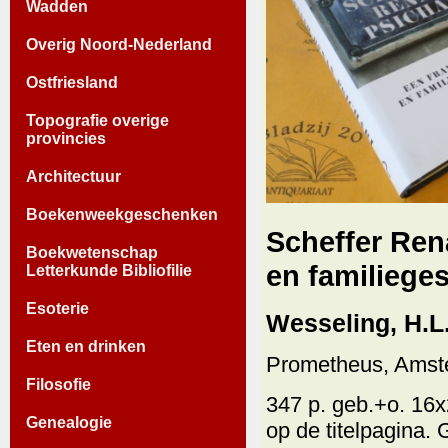
Wadden
Overig Noord-Nederland
Ostfriesland
Topografie overige
provincies
Architectuur
Boekenweekgeschenken
Scheffer Ren
Boekwetenschap
en familiege
Letterkunde Bibliofilie
Esoterie
Wesseling, H.L
Eten en drinken
Prometheus, Amst
Filosofie
347 p. geb.+o. 16x2
Genealogie
op de titelpagina. 