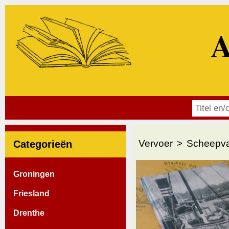
A
Vervoer
Scheepva
Categorieën
Groningen
Friesland
Drenthe