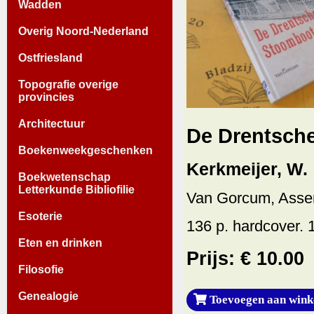
Wadden
Overig Noord-Nederland
Ostfriesland
Topografie overige
provincies
Architectuur
De Drentsch
Boekenweekgeschenken
Kerkmeijer, W.
Boekwetenschap
Letterkunde Bibliofilie
Van Gorcum, Asse
Esoterie
136 p. hardcover. 
Eten en drinken
Prijs: € 10.00
Filosofie
Genealogie
Toevoegen aan wink