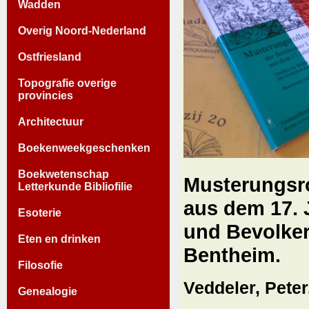
Wadden
Overig Noord-Nederland
Ostfriesland
Topografie overige
provincies
Architectuur
Boekenweekgeschenken
Boekwetenschap
Musterungsro
Letterkunde Bibliofilie
aus dem 17. J
Esoterie
und Bevolker
Eten en drinken
Bentheim.
Filosofie
Veddeler, Peter
Genealogie