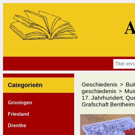
A
Geschiedenis
Bui
Categorieën
geschiedenis
Mus
17. Jahrhundert. Que
Groningen
Grafschaft Bentheim
Friesland
Drenthe