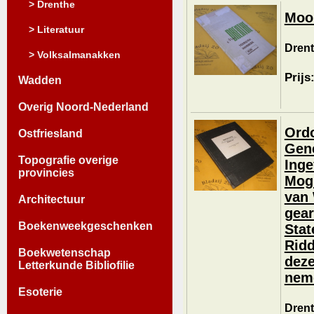
> Drenthe
Mooi
> Literatuur
Drent
> Volksalmanakken
Prijs
Wadden
Overig Noord-Nederland
Ordo
Ostfriesland
Gene
Topografie overige
Inge
provincies
Mog.
van 
Architectuur
gear
Boekenweekgeschenken
Stat
Ridd
Boekwetenschap
deze
Letterkunde Bibliofilie
neme
Esoterie
Drent