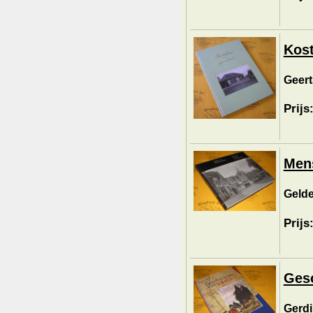
Kost
Geerts
Prijs
Men
Gelde
Prijs
Gesc
Gerdi