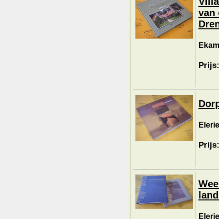
Vill
van 
Dren
Ekama
Prijs
Dorp
Eleri
Prijs
Weer
land
Elerie