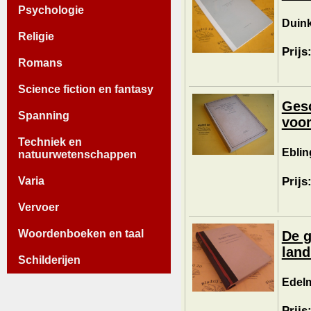
Psychologie
Duink
Religie
Prijs
Romans
Science fiction en fantasy
Gesc
Spanning
voor
Techniek en
Eblin
natuurwetenschappen
Prijs
Varia
Vervoer
Woordenboeken en taal
De g
land
Schilderijen
Edelm
Prijs