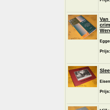
Van 
crim
Were
Eggen
Prijs
Slee
Eisen
Prijs