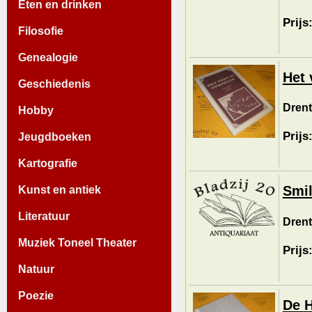
Eten en drinken
Prijs
Filosofie
Genealogie
Het 
Geschiedenis
Drent
Hobby
Prijs
Jeugdboeken
Kartografie
Smil
Kunst en antiek
Literatuur
Drent
Muziek Toneel Theater
Prijs
Natuur
Poezie
De H