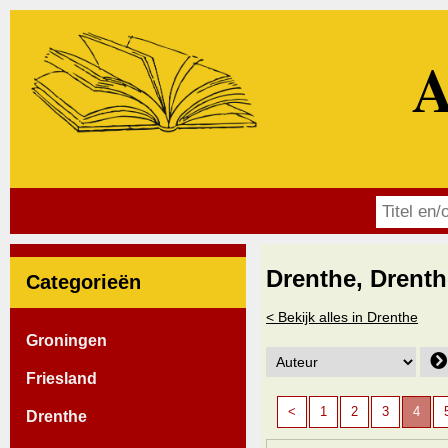
A
Drenthe, Drenth
Categorieën
< Bekijk alles in Drenthe
Groningen
Friesland
<
1
2
3
4
Drenthe