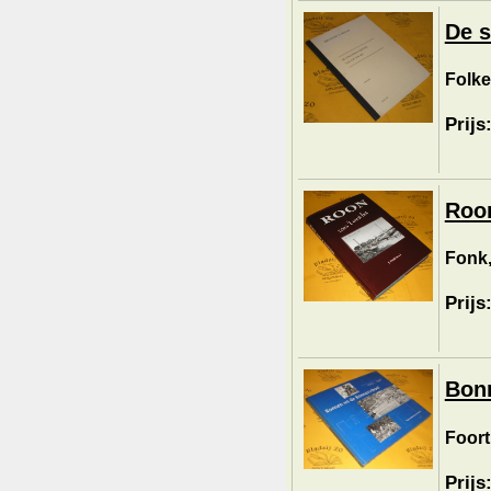
De s
Folker
Prijs
Roon
Fonk, 
Prijs
Bonn
Foort
Prijs