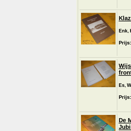
Klaz
Enk, 
Prijs
Wijs
fron
Es, W
Prijs
De M
Jubi