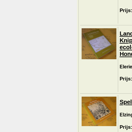
Prijs
Land
Knip
ecol
Hon
Elerie
Prijs
Spel
Elzin
Prijs