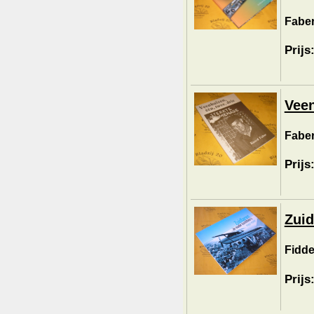
Faber
Prijs
Veen
Faber
Prijs
Zuid
Fidde
Prijs