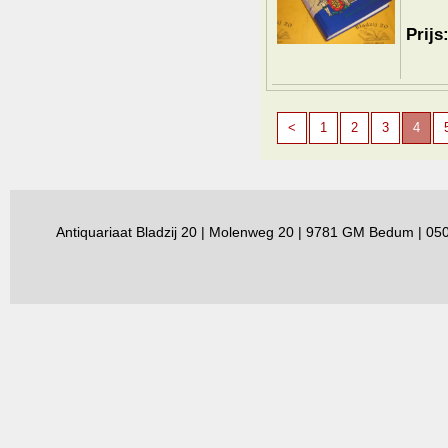
Prijs
<
1
2
3
4
Antiquariaat Bladzij 20 | Molenweg 20 | 9781 GM Bedum | 0