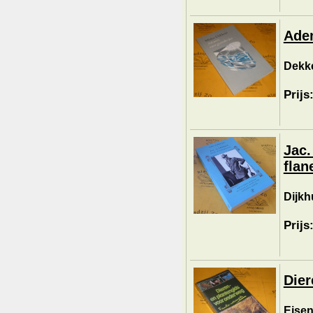
Ade
Dekke
Prijs
Jac.
flan
Dijkh
Prijs
Dier
Eisen