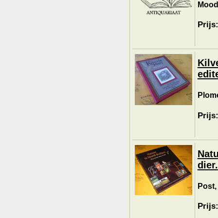
Moody
Prijs
Kilv
edit
Plome
Prijs
Natu
dier.
Post,
Prijs