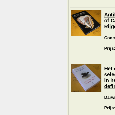
Anti
of C
Rijg
Coom
Prijs
Het 
sele
in h
defi
Darwi
Prijs