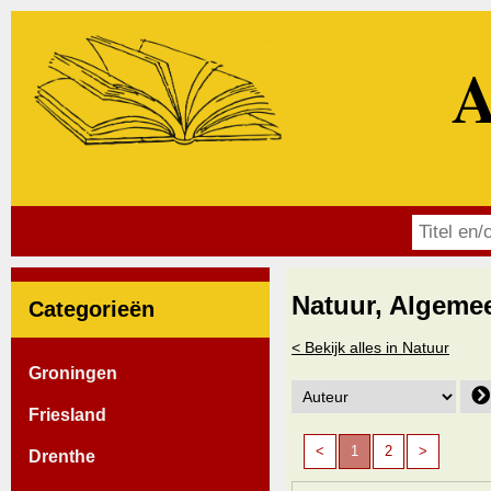
A
Natuur, Algeme
Categorieën
< Bekijk alles in Natuur
Groningen
Friesland
<
1
2
>
Drenthe