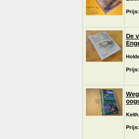
Prijs
De v
Enge
Holde
Prijs
Wegw
oog
Keith,
Prijs