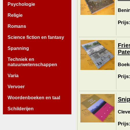
Psychologie
Benin
Religie
Prijs
Romans
Science fiction en fantasy
Frie
Spanning
Pate
Techniek en
Boeke
natuurwetenschappen
Varia
Prijs
Vervoer
Woordenboeken en taal
Snip
Schilderijen
Cleve
Prijs