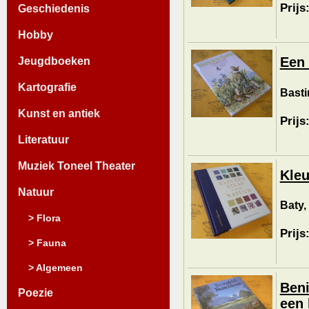
Prijs
Geschiedenis
Hobby
Een 
Jeugdboeken
Kartografie
Basti
Kunst en antiek
Prijs
Literatuur
Muziek Toneel Theater
Kleu
Natuur
Baty,
> Flora
Prijs
> Fauna
> Algemeen
Beni
Poezie
een 