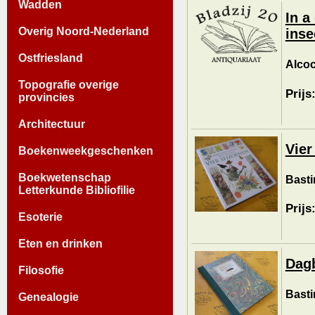
Wadden
In a
Overig Noord-Nederland
inse
Ostfriesland
Alcoc
Topografie overige
Prijs
provincies
Architectuur
Vier
Boekenweekgeschenken
Boekwetenschap
Basti
Letterkunde Bibliofilie
Prijs
Esoterie
Eten en drinken
Dag
Filosofie
Basti
Genealogie