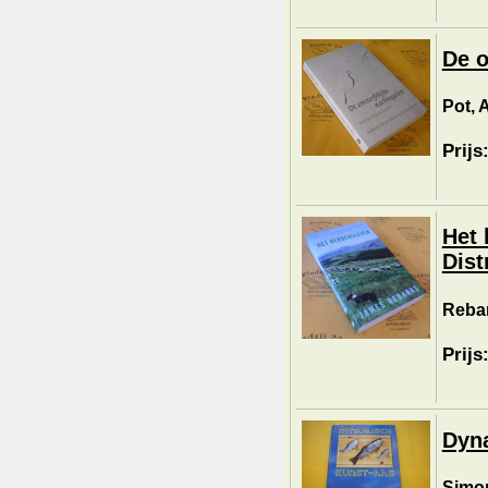
De o
Pot, 
Prijs
Het 
Distr
Reba
Prijs
Dyna
Simon