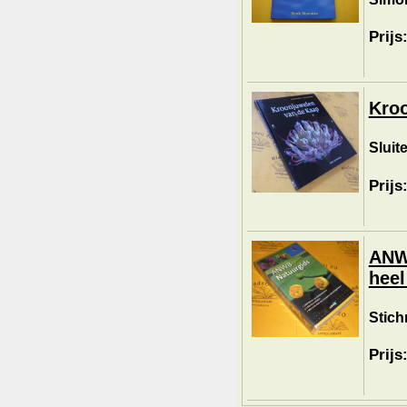
Prijs
Kroo
Sluit
Prijs
ANWB
heel
Stich
Prijs