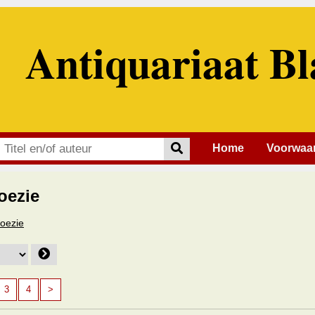
Antiquariaat Bl
Home
Voorwaa
oezie
Poezie
3
4
>