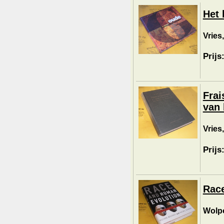
Het 
Vries,
Prijs
Frai
van 
Vries,
Prijs
Race
Wolpo