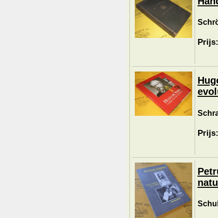
Hand
Schrö
Prijs
Hugo
evol
Schra
Prijs
Petr
natu
Schul