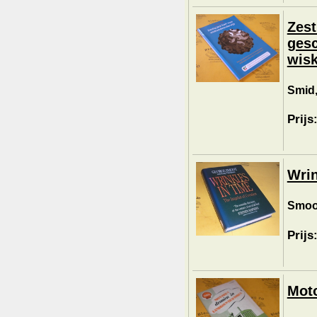
Zest
gesc
wisk
Smid,
Prijs
Wrin
Smoot
Prijs
Moto