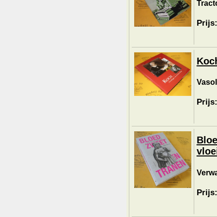
Tract
Prijs
Koch
Vasol
Prijs
Bloe
vloe
Verwa
Prijs