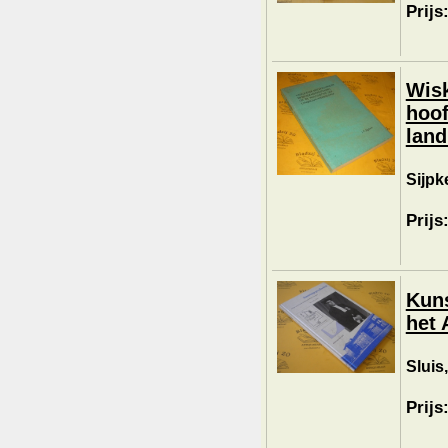
Prijs
Wisk
hoof
lan
Sijpk
Prijs
Kuns
het 
Sluis,
Prijs