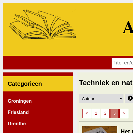
A
Techniek en na
Categorieën
Groningen
Friesland
<
1
2
3
>
Drenthe
Het 