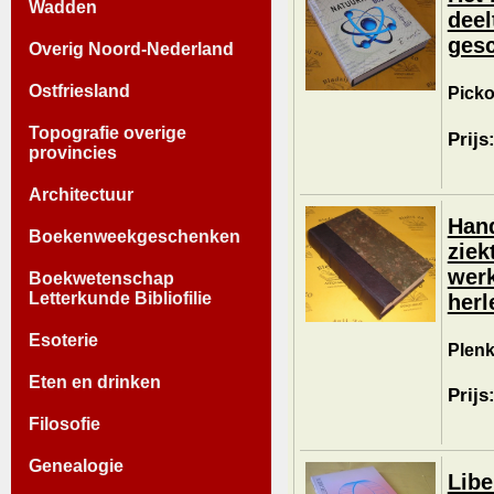
Wadden
deel
gesc
Overig Noord-Nederland
Ostfriesland
Picko
Topografie overige
Prijs
provincies
Architectuur
Hand
Boekenweekgeschenken
ziek
werk
Boekwetenschap
Letterkunde Bibliofilie
herl
Esoterie
Plenk
Eten en drinken
Prijs
Filosofie
Genealogie
Libe