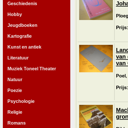
Joh
Geschiedenis
Hobby
Ploeg,
Jeugdboeken
Prijs
Kartografie
Kunst en antiek
Land
van 
Literatuur
van 
Muziek Toneel Theater
Poel,
Natuur
Prijs
Poezie
Psychologie
Mach
Religie
gro
Romans