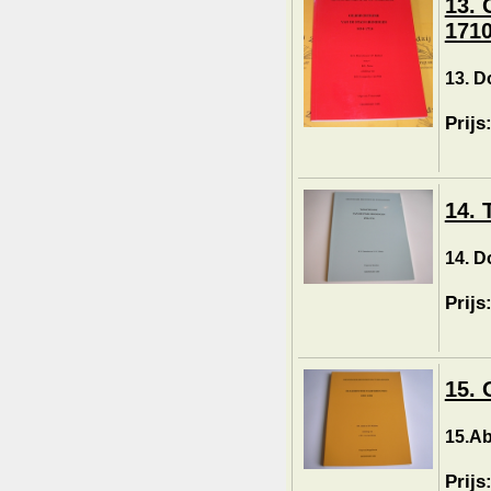
13. 
1710
13. D
Prijs
14. 
14. D
Prijs
15. 
15.Ab
Prijs