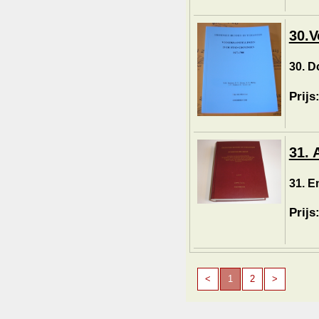
30.V
30. D
Prijs
31.
31. E
Prijs
<
1
2
>