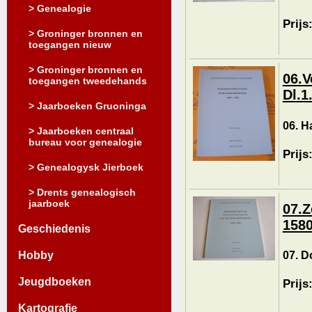
> Genealogie
Prijs
> Groninger bronnen en
toegangen nieuw
> Groninger bronnen en
06.V
toegangen tweedehands
Dl.1
> Jaarboeken Gruoninga
06. H
> Jaarboeken centraal
bureau voor genealogie
Prijs
> Genealogysk Jierboek
> Drents genealogisch
jaarboek
07.Z
1580
Geschiedenis
07. D
Hobby
Jeugdboeken
Prijs
Kartografie