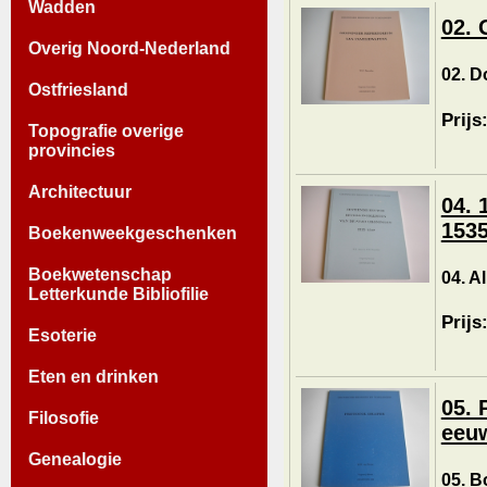
Wadden
02. 
Overig Noord-Nederland
02. D
Ostfriesland
Prijs
Topografie overige
provincies
Architectuur
04. 
1535
Boekenweekgeschenken
Boekwetenschap
04. A
Letterkunde Bibliofilie
Prijs
Esoterie
Eten en drinken
05. 
Filosofie
eeu
Genealogie
05. B