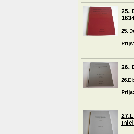
25. 
1634
25. D
Prijs
26. 
26.El
Prijs
27.L
Inle