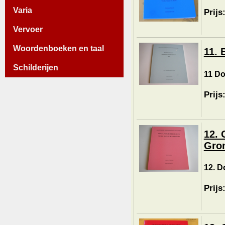
Varia
Prijs
Vervoer
Woordenboeken en taal
11. 
Schilderijen
11 Do
Prijs
12. 
Gro
12. D
Prijs