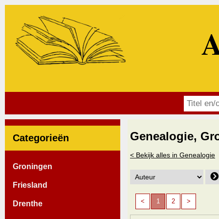
A
Genealogie, Gr
Categorieën
< Bekijk alles in Genealogie
Groningen
Friesland
<
1
2
>
Drenthe