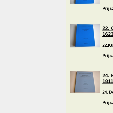
Prijs
22. 
1623
22.Ku
Prijs
24. 
1811
24. D
Prijs