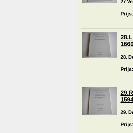
27.Ve
Prijs
28.L
1660
28. D
Prijs
29.R
1594
29. D
Prijs