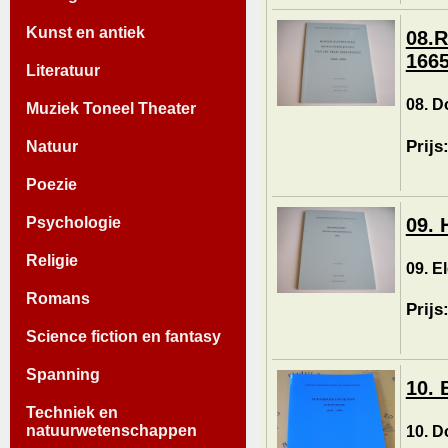
Kunst en antiek
08.R
1665
Literatuur
08. D
Muziek Toneel Theater
Prijs
Natuur
Poezie
09. 
Psychologie
Religie
09. E
Romans
Prijs
Science fiction en fantasy
Spanning
10. 
Techniek en
natuurwetenschappen
10. D