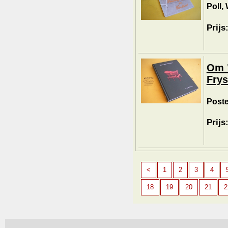
Poll,
Prijs
Om ’
Frys
Poste
Prijs
<
1
2
3
4
18
19
20
21
2