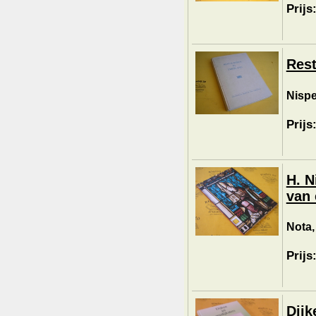
Prijs
Rest
Nispe
Prijs
H. N
van
Nota,
Prijs
Dijk