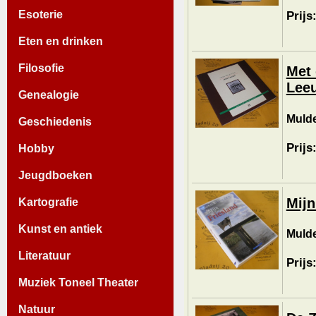
Esoterie
Prijs
Eten en drinken
Filosofie
Met 
Lee
Genealogie
Mulde
Geschiedenis
Prijs
Hobby
Jeugdboeken
Mijn
Kartografie
Kunst en antiek
Mulde
Literatuur
Prijs
Muziek Toneel Theater
Natuur