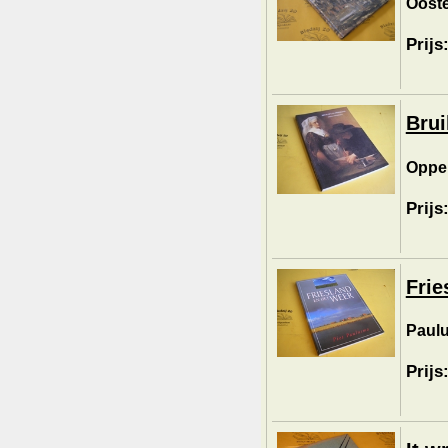
Ooste
Prijs
Brui
Oppen
Prijs
Frie
Paulu
Prijs