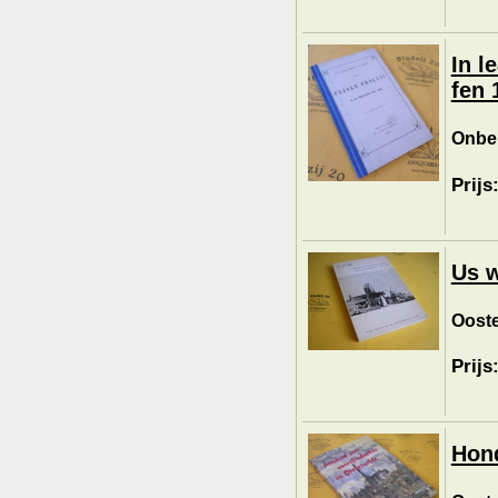
In l
fen 
Onbe
Prijs
Us w
Ooste
Prijs
Hond