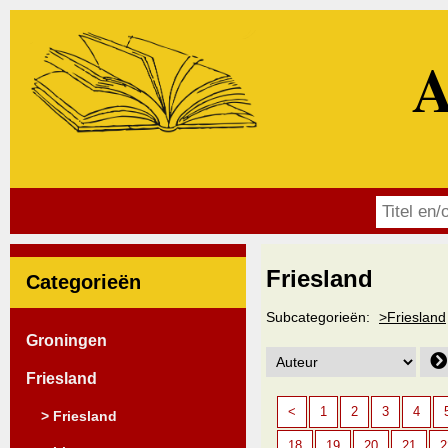
A
Friesland
Categorieën
Subcategorieën:
>Friesland
Groningen
Friesland
<
1
2
3
4
> Friesland
18
19
20
21
2