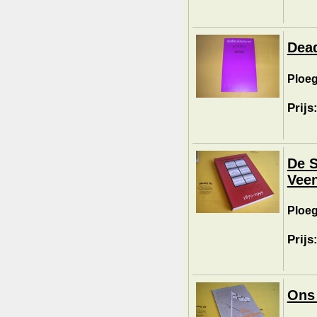
Dead
Ploeg
Prijs
De S
Vee
Ploeg
Prijs
Ons 