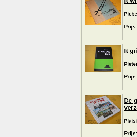
It w
Piebe
Prijs
It g
Piete
Prijs
De g
verz
Plais
Prijs