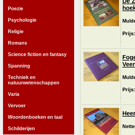
De Z
hoek
Poezie
Psychologie
Mulde
Religie
Prijs
Romans
Science fiction en fantasy
Foge
Veen
Spanning
Mulde
Techniek en
natuurwetenschappen
Prijs
Varia
Vervoer
Heer
Woordenboeken en taal
Nette
Schilderijen