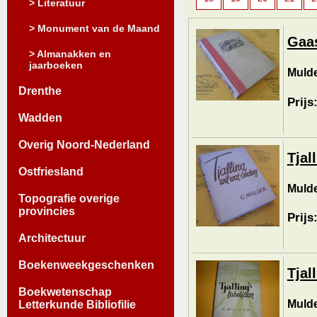
> Literatuur
> Monument van de Maand
Gaas
> Almanakken en
jaarboeken
Mulde
Drenthe
Prijs
Wadden
Overig Noord-Nederland
Tjal
Ostfriesland
Mulde
Topografie overige
provincies
Prijs
Architectuur
Boekenweekgeschenken
Tjal
Boekwetenschap
Mulde
Letterkunde Bibliofilie