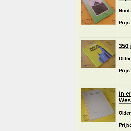
Nouta
Prijs
350 
Olden
Prijs
In e
Wes
Olden
Prijs