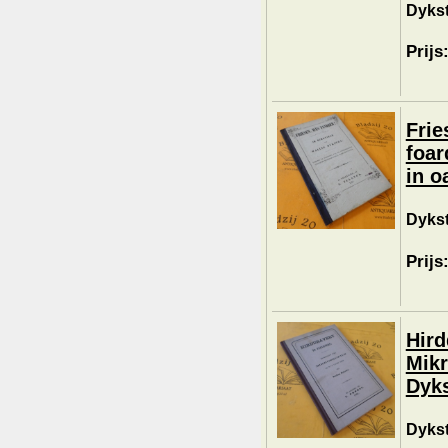
Dykst
Prijs
Frie
foar
in o
Dykst
Prijs
Hird
Mikr
Dyks
Dykst