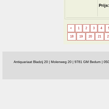
Prijs
<
1
2
3
4
18
19
20
21
2
Antiquariaat Bladzij 20 | Molenweg 20 | 9781 GM Bedum | 0