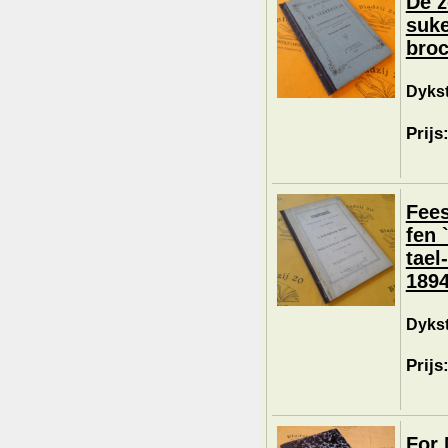
De z
suke
broc
Dykst
Prijs
Fees
fen 
tael
1894
Dykst
Prijs
For 