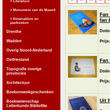
> Literatuur
> Monument van de Maand
Fan 
> Almanakken en
fan 
jaarboeken
Dotin
Drenthe
Prijs
Wadden
Overig Noord-Nederland
Ostfriesland
Fan
Topografie overige
Dotin
provincies
Prijs
Architectuur
Boekenweekgeschenken
Uit 
Boekwetenschap
Letterkunde Bibliofilie