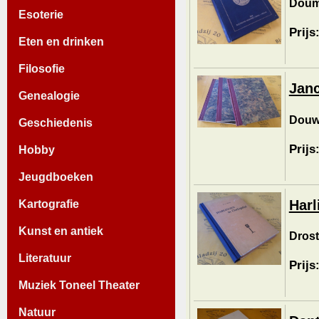
Douma
Esoterie
Prijs
Eten en drinken
Filosofie
Janc
Genealogie
Douw
Geschiedenis
Prijs
Hobby
Jeugdboeken
Harl
Kartografie
Kunst en antiek
Drost
Literatuur
Prijs
Muziek Toneel Theater
Natuur