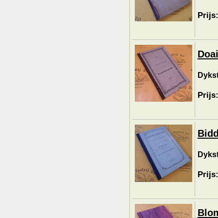
Prijs
Doai
Dykst
Prijs
Bidd
Dykst
Prijs
Blom