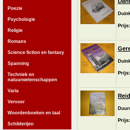
Dan
Poezie
Duink
Psychologie
Prijs
Religie
Romans
Gere
Science fiction en fantasy
Duink
Spanning
Prijs
Techniek en
natuurwetenschappen
Varia
Reid
Vervoer
Duurs
Woordenboeken en taal
Prijs
Schilderijen