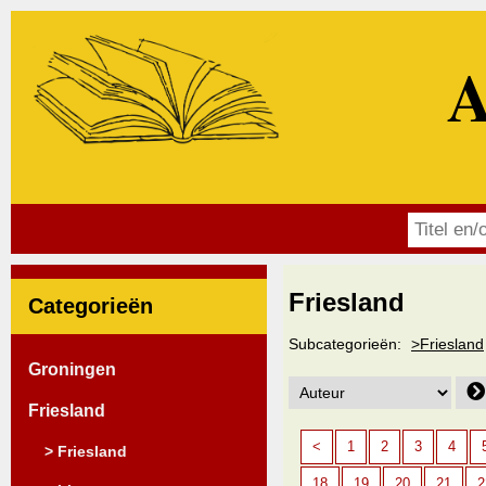
A
Friesland
Categorieën
Subcategorieën:
>Friesland
Groningen
Friesland
<
1
2
3
4
> Friesland
18
19
20
21
2