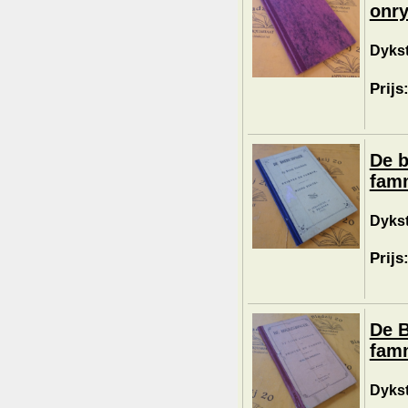
onr
Dykst
Prijs
De b
fam
Dykst
Prijs
De B
fam
Dykst