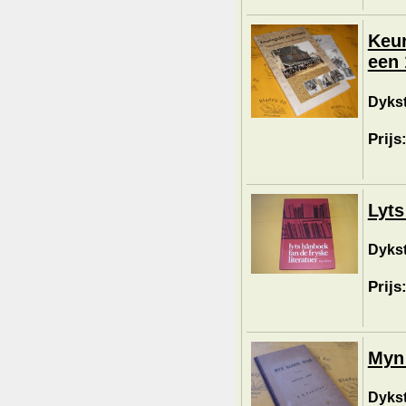
Keur
een 
Dykst
Prijs
Lyts
Dykst
Prijs
Myn 
Dykst