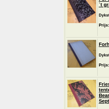
`t g
Dykst
Prijs
Forh
Dykst
Prijs
Frie
tent
Beam
Sep