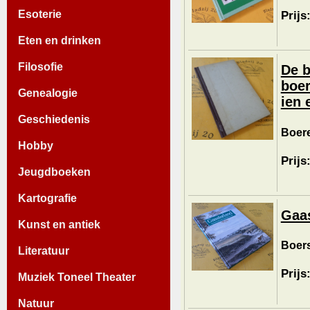
Esoterie
Prijs
Eten en drinken
Filosofie
De b
boer
Genealogie
ien 
Geschiedenis
Boere
Hobby
Prijs
Jeugdboeken
Kartografie
Gaas
Kunst en antiek
Boers
Literatuur
Prijs
Muziek Toneel Theater
Natuur