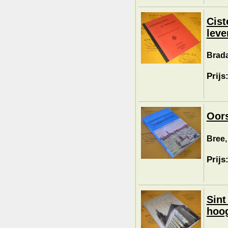
Cist
leve
Brada
Prijs
Oors
Bree,
Prijs
Sint
hoog