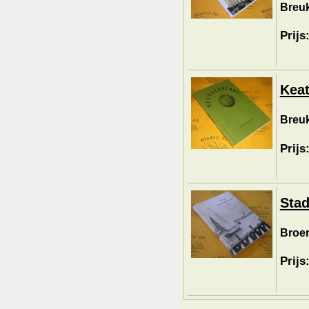
Breuk
Prijs
Keat
Breuk
Prijs
Stad
Broer
Prijs