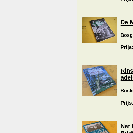
De M
Bosgr
Prijs
Rins
adel
Boske
Prijs
Net 
Bild