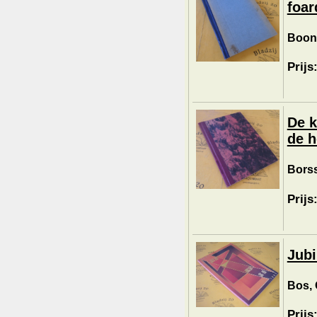
foar
Boon
Prijs
De k
de h
Borss
Prijs
Jub
Bos, 
Prijs