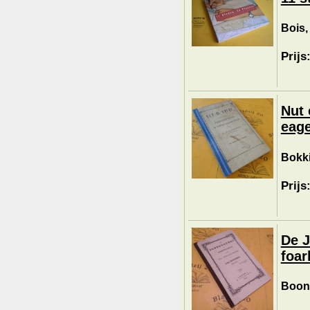
Bois,
Prijs
Nut 
eage
Bokki
Prijs
De J
foar
Boon