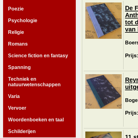
De F
Poezie
Anth
Psychologie
tot 
van 
Religie
Boers
Romans
Prijs
Science fiction en fantasy
Spanning
Reyn
Techniek en
natuurwetenschappen
uitg
Varia
Boge
Vervoer
Prijs
Woordenboeken en taal
Schilderijen
11 s