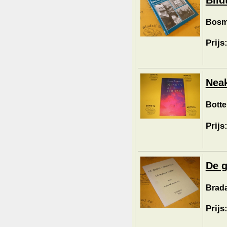
Bosma
Prijs
Neak
Botte
Prijs
De g
Brada
Prijs