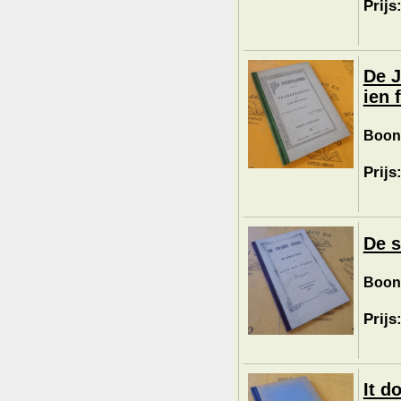
Prijs
De J
ien 
Boon
Prijs
De s
Boon
Prijs
It d