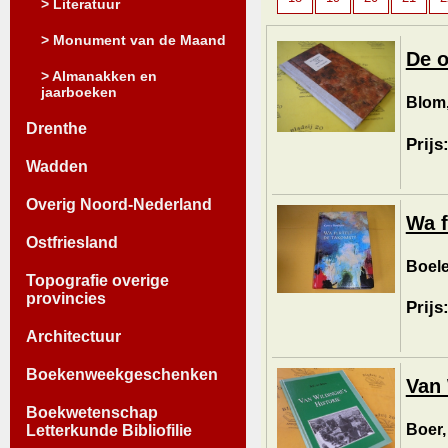
> Literatuur
> Monument van de Maand
De o
> Almanakken en
jaarboeken
Blom,
Drenthe
Prijs
Wadden
Overig Noord-Nederland
Wa f
Ostfriesland
Boele
Topografie overige
provincies
Prijs
Architectuur
Boekenweekgeschenken
Van 
Boekwetenschap
Boer,
Letterkunde Bibliofilie