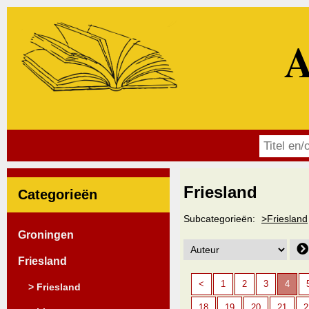
A
Friesland
Categorieën
Subcategorieën:
>Friesland
Groningen
Friesland
<
1
2
3
4
> Friesland
18
19
20
21
2