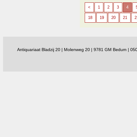
<
1
2
3
4
18
19
20
21
2
Antiquariaat Bladzij 20 | Molenweg 20 | 9781 GM Bedum | 0