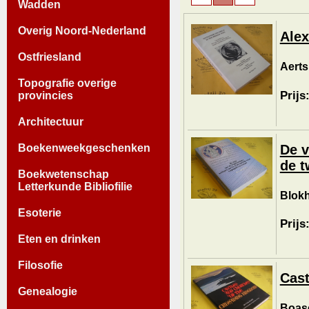
Wadden
Overig Noord-Nederland
Alex
Ostfriesland
Aerts,
Topografie overige
Prijs
provincies
Architectuur
De v
Boekenweekgeschenken
de t
Boekwetenschap
Letterkunde Bibliofilie
Blokh
Esoterie
Prijs
Eten en drinken
Filosofie
Cast
Genealogie
Boase