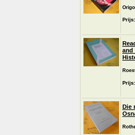
Origo,
Prijs
Read
and 
Hist
Roest
Prijs
Die 
Osna
Rothe