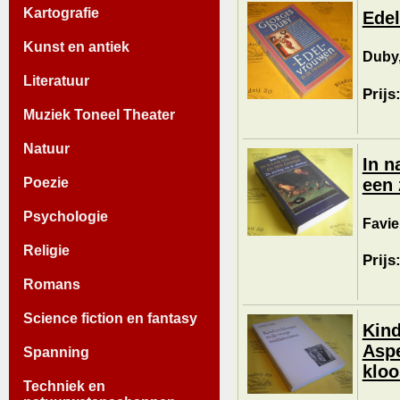
Kartografie
Edel
Kunst en antiek
Duby,
Literatuur
Prijs
Muziek Toneel Theater
Natuur
In n
een
Poezie
Psychologie
Favie
Religie
Prijs
Romans
Science fiction en fantasy
Kind
Aspe
Spanning
kloo
Techniek en