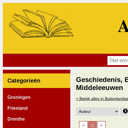
A
Geschiedenis, 
Categorieën
Middeleeuwen
Groningen
< Bekijk alles in Buitenland
Friesland
Drenthe
<
1
>