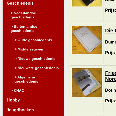
Geschiedenis
Prijs
> Nederlandse
geschiedenis
> Buitenlandse
Die 
geschiedenis
> Oude geschiedenis
Buma,
> Middeleeuwen
Prijs
> Nieuwe geschiedenis
> Nieuwste geschiedenis
Frie
> Algemene
Nord
geschiedenis
Dorin
> KNAG
Hobby
Prijs
Jeugdboeken