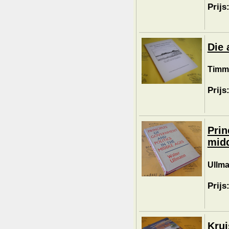
Prijs
Die 
Timme
Prijs
Prin
midd
Ullma
Prijs
Kru