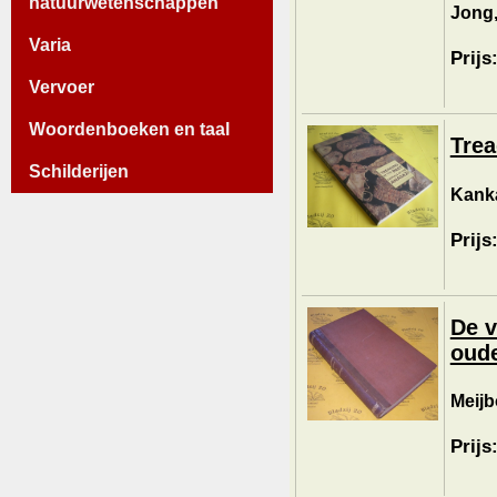
natuurwetenschappen
Jong,
Varia
Prijs
Vervoer
Woordenboeken en taal
Trea
Schilderijen
Kanka
Prijs
De v
oud
Meijb
Prijs