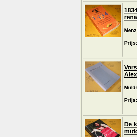
1834
rena
Menzi
Prijs
Vors
Alex
Mulde
Prijs
De k
mid