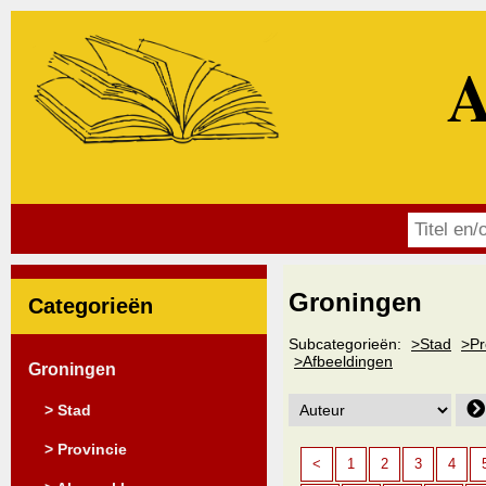
A
Groningen
Categorieën
Subcategorieën:
>Stad
>Pr
>Afbeeldingen
Groningen
> Stad
> Provincie
<
1
2
3
4