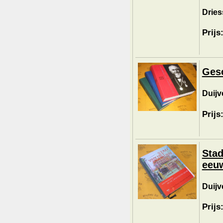
Dries
Prijs
Gesc
Duijve
Prijs
Stad
eeu
Duijv
Prijs