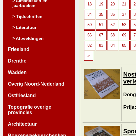
> Almanakken en
18
19
20
21
2
jaarboeken
34
35
36
37
3
> Tijdschriften
50
51
52
53
5
> Literatuur
66
67
68
69
7
> Afbeeldingen
82
83
84
85
8
Friesland
>
Drenthe
Wadden
Nost
verl
Overig Noord-Nederland
Donge
Ostfriesland
Prijs
Topografie overige
provincies
Architectuur
Spor
Boekenweekgeschenken