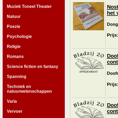
Nost
Muziek Toneel Theater
het 
Natuur
Donge
Poezie
Prijs
Psychologie
Religie
Doof
Romans
cont
Science fiction en fantasy
Doofs
Spanning
Prijs
Techniek en
natuurwetenschappen
Varia
Doof
cont
Vervoer