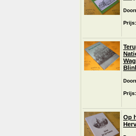
Doorn
Prijs
Teru
Nati
Wage
Blin
Doorn
Prijs
Op h
Her