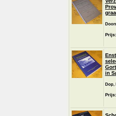
Verz
Prov
graa
Doorn
Prijs
Enst
sele
Gort
in S
Dop, 
Prijs
Scho