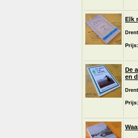
Elk 
Drent
Prijs
De a
en d
Drent
Prijs
Waar