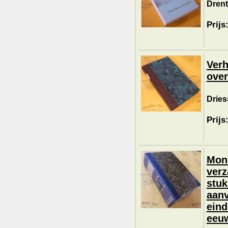
Drent
Prijs
Verh
over
Dries
Prijs
Monu
verz
stuk
aanv
eind
eeu