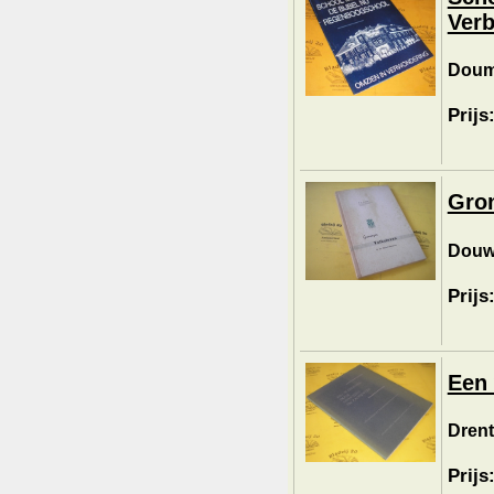
Verb
Douma
Prijs
Gron
Douwe
Prijs
Een 
Drent
Prijs