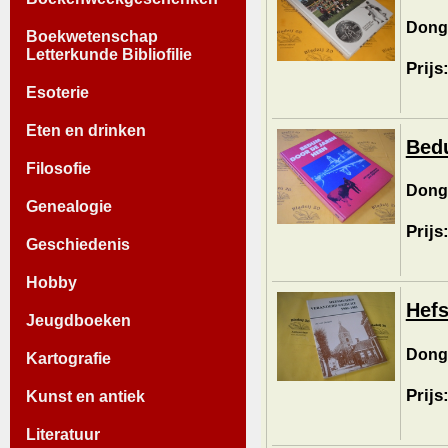
Donge
Boekwetenschap
Letterkunde Bibliofilie
Prijs
Esoterie
Eten en drinken
Bedu
Filosofie
Donge
Genealogie
Prijs
Geschiedenis
Hobby
Hefs
Jeugdboeken
Donge
Kartografie
Prijs
Kunst en antiek
Literatuur