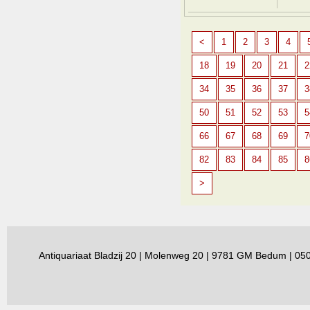
<
1
2
3
4
18
19
20
21
2
34
35
36
37
3
50
51
52
53
5
66
67
68
69
7
82
83
84
85
8
>
Antiquariaat Bladzij 20 | Molenweg 20 | 9781 GM Bedum | 0