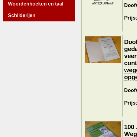
Woordenboeken en taal
Doofs
Schilderijen
Prijs
Doof
geda
veer
cont
wege
opge
Doofs
Prijs
100 
Wegw