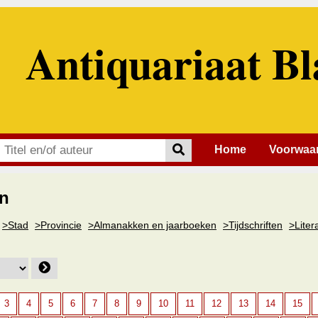
Antiquariaat Bl
Home
Voorwaa
n
>Stad
>Provincie
>Almanakken en jaarboeken
>Tijdschriften
>Liter
3
4
5
6
7
8
9
10
11
12
13
14
15