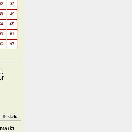
32
33
48
49
64
65
80
81
96
97
l.
of
n Bestellen
smarkt