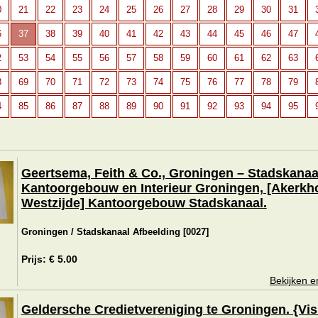
0
21
22
23
24
25
26
27
28
29
30
31
6
37
38
39
40
41
42
43
44
45
46
47
2
53
54
55
56
57
58
59
60
61
62
63
8
69
70
71
72
73
74
75
76
77
78
79
4
85
86
87
88
89
90
91
92
93
94
95
Geertsema, Feith & Co., Groningen – Stadskanaa
Kantoorgebouw en Interieur Groningen, [Akerkh
Westzijde] Kantoorgebouw Stadskanaal.
Groningen / Stadskanaal Afbeelding [0027]
Prijs: € 5.00
Bekijken e
Geldersche Credietvereniging te Groningen. {Vi