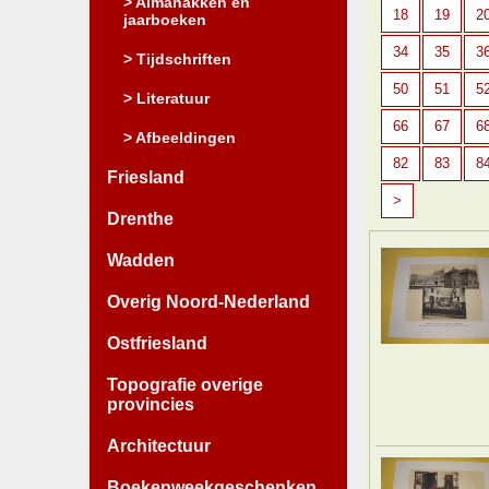
> Almanakken en
18
19
2
jaarboeken
34
35
3
> Tijdschriften
50
51
5
> Literatuur
66
67
6
> Afbeeldingen
82
83
8
Friesland
>
Drenthe
Wadden
Overig Noord-Nederland
Ostfriesland
Topografie overige
provincies
Architectuur
Boekenweekgeschenken