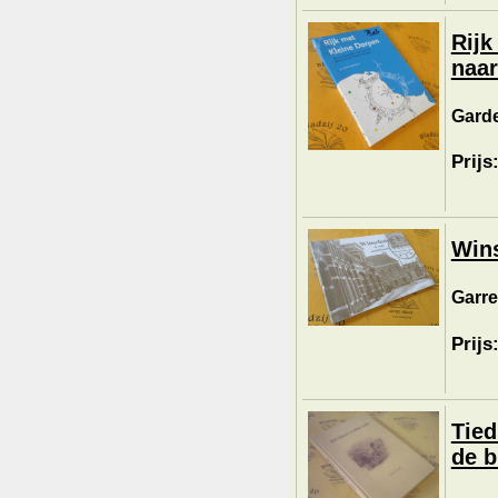
Rijk
naar
Garde
Prijs
Wins
Garre
Prijs
Tied
de b