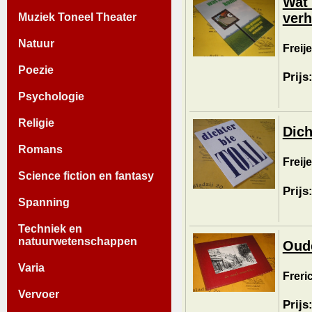
Wat 
verh
Muziek Toneel Theater
Natuur
Freije
Poezie
Prijs
Psychologie
Religie
Dich
Romans
Freij
Science fiction en fantasy
Prijs
Spanning
Techniek en
natuurwetenschappen
Oude
Varia
Freri
Vervoer
Prijs