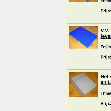
Friel
Prijs
V.V.
leve
Frijli
Prijs
Het 
en L
Frim
Prijs