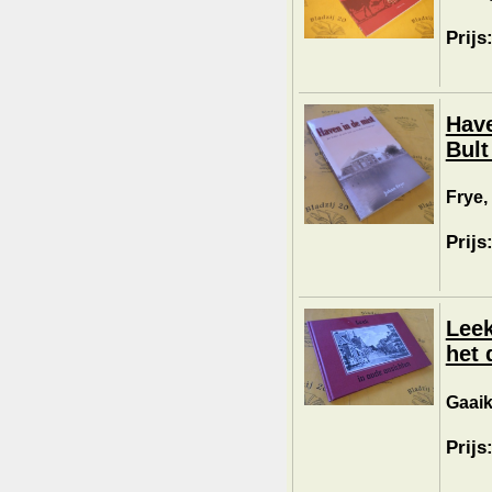
Prijs
Have
Bult
Frye,
Prijs
Leek
het 
Gaaik
Prijs