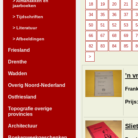
> Almanakken en
18
19
20
21
2
jaarboeken
34
35
36
37
3
> Tijdschriften
50
51
52
53
5
> Literatuur
66
67
68
69
7
> Afbeeldingen
82
83
84
85
8
Friesland
>
Drenthe
Wadden
’n v
Overig Noord-Nederland
Frank
Ostfriesland
Prijs
Topografie overige
provincies
Slie
Architectuur
Boekenweekgeschenken