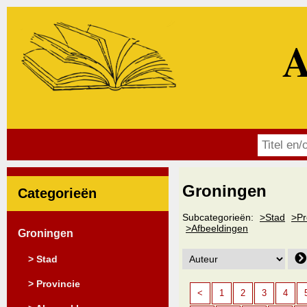
A
Groningen
Categorieën
Subcategorieën:
>Stad
>Pr
>Afbeeldingen
Groningen
> Stad
> Provincie
<
1
2
3
4