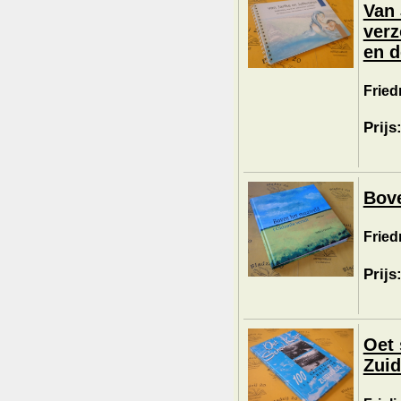
Van 
verz
en d
Fried
Prijs
Bove
Fried
Prijs
Oet 
Zuid