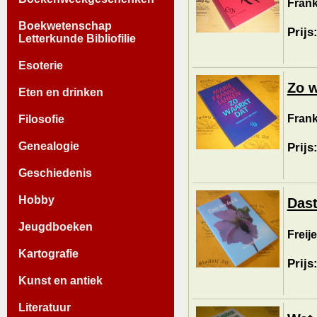
Frank
Boekwetenschap
Prijs
Letterkunde Bibliofilie
Esoterie
Zo w
Eten en drinken
Frank
Filosofie
Genealogie
Prijs
Geschiedenis
Hobby
Dast
Jeugdboeken
Freije
Kartografie
Prijs
Kunst en antiek
Literatuur