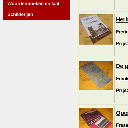
Woordenboeken en taal
Schilderijen
Heri
Freri
Prijs
De g
Freri
Prijs
Open
Frese